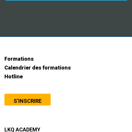
leave
this
field
Alternative:
empty.
Formations
Calendrier des formations
Hotline
S’INSCRIRE
LKQ ACADEMY